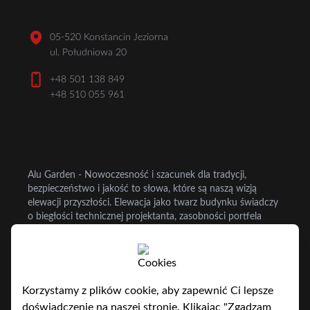
05-520 Konstancin Jeziorna
ul. Południowa 20
+48 501 138 849
+48 510 055 961
Alu Garden - Nowoczesność i szacunek dla tradycji,
bezpieczeństwo i jakość to słowa, które są naszą wizją
elewacji przyszłości. Elewacja jako twarz budynku świadczy
o biegłości technicznej projektanta, zasobności portfela
inwestora i dokładności wykonawcy. Operując na każdej z
tych platform, dostarczamy rozwiązania zgodne z
najnowszą myślą techniczną. Stosujemy materiały
sprawdzone ale stale myślimy o przyszłości. Elewacje i
dachy szklane są naszą pasją od ponad 20 lat.
Korzystamy z plików cookie, aby zapewnić Ci lepsze
doświadczenie na naszej stronie. Klikając "Zgadzam