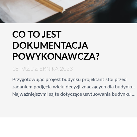
CO TO JEST
DOKUMENTACJA
POWYKONAWCZA?
18 PAŹDZIERNIKA 2023
Przygotowując projekt budynku projektant stoi przed
zadaniem podjęcia wielu decyzji znaczących dla budynku.
Najważniejszymi są te dotyczące usytuowania budynku w
przestrzeni, w której będzie istnieć oraz funkcji
poszczególnych części budynku i określenie relacje między
nimi a otoczeniem.