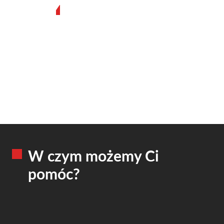
Zapraszamy
do
współpracy
W czym możemy Ci
pomóc?